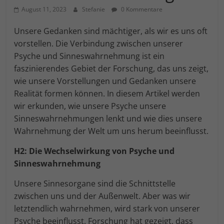
Einwilligung zu ganzen Kategorien geben
August 11, 2023
Stefanie
0 Kommentare
oder sich weitere Informationen anzeigen
lassen und so nur bestimmte Cookies
auswählen.
Unsere Gedanken sind mächtiger, als wir es uns oft
vorstellen. Die Verbindung zwischen unserer
Alle akzeptieren
Speichern
Psyche und Sinneswahrnehmung ist ein
faszinierendes Gebiet der Forschung, das uns zeigt,
Zurück
wie unsere Vorstellungen und Gedanken unsere
Essenziell (1)
Realität formen können. In diesem Artikel werden
wir erkunden, wie unsere Psyche unsere
Essenzielle Cookies ermöglichen grundlegende Funktionen
Sinneswahrnehmungen lenkt und wie dies unsere
und sind für die einwandfreie Funktion der Website
erforderlich.
Wahrnehmung der Welt um uns herum beeinflusst.
Cookie-Informationen anzeigen
H2: Die Wechselwirkung von Psyche und
Marketing (1)
An
Sinneswahrnehmung
Marketing-Cookies werden von Drittanbietern oder
Unsere Sinnesorgane sind die Schnittstelle
Publishern verwendet, um personalisierte Werbung
anzuzeigen. Sie tun dies, indem sie Besucher über
zwischen uns und der Außenwelt. Aber was wir
Websites hinweg verfolgen.
letztendlich wahrnehmen, wird stark von unserer
Cookie-Informationen anzeigen
Psyche beeinflusst. Forschung hat gezeigt, dass