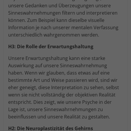
unsere Gedanken und Überzeugungen unsere
Externe Medien (7)
An
Sinneswahrnehmungen filtern und interpretieren
Inhalte von Videoplattformen und Social-Media-Plattformen
können. Zum Beispiel kann dieselbe visuelle
werden standardmäßig blockiert. Wenn Cookies von
externen Medien akzeptiert werden, bedarf der Zugriff auf
Information je nach unserer mentalen Verfassung
diese Inhalte keiner manuellen Einwilligung mehr.
unterschiedlich wahrgenommen werden.
Cookie-Informationen anzeigen
H3: Die Rolle der Erwartungshaltung
powered by Borlabs Cookie
Unsere Erwartungshaltung kann eine starke
Auswirkung auf unsere Sinneswahrnehmung
haben. Wenn wir glauben, dass etwas auf eine
bestimmte Art und Weise passieren wird, sind wir
eher geneigt, diese Interpretation zu sehen, selbst
wenn sie nicht vollständig der objektiven Realität
entspricht. Dies zeigt, wie unsere Psyche in der
Lage ist, unsere Sinneswahrnehmungen zu
beeinflussen und unsere Realität zu gestalten.
H2: Die Neuroplastizität des Gehirns