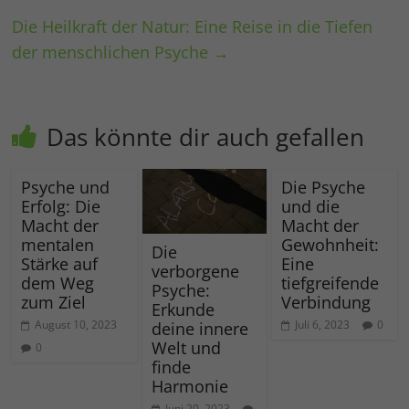
Die Heilkraft der Natur: Eine Reise in die Tiefen
der menschlichen Psyche
→
Das könnte dir auch gefallen
Psyche und
Die Psyche
Erfolg: Die
und die
Macht der
Macht der
mentalen
Gewohnheit:
Die
Stärke auf
Eine
verborgene
dem Weg
tiefgreifende
Psyche:
zum Ziel
Verbindung
Erkunde
August 10, 2023
Juli 6, 2023
0
deine innere
Welt und
0
finde
Harmonie
Juni 20, 2023