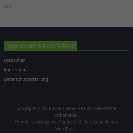
Zeit
Impressum & Datenschutz
Disclaimer
Impressum
Datenschutzerklärung
Copyright © 2026
arbeit-leben-zeit.de
. Alle Rechte
vorbehalten.
Theme:
ColorMag
von ThemeGrill. Bereitgestellt von
WordPress
.