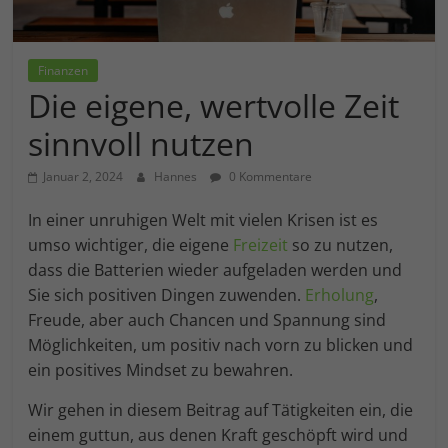
Einwilligung zu ganzen Kategorien geben
oder sich weitere Informationen anzeigen
lassen und so nur bestimmte Cookies
auswählen.
Finanzen
Die eigene, wertvolle Zeit
Alle akzeptieren
Speichern
sinnvoll nutzen
Zurück
Januar 2, 2024
Hannes
0 Kommentare
Essenziell (1)
In einer unruhigen Welt mit vielen Krisen ist es
Essenzielle Cookies ermöglichen grundlegende Funktionen
und sind für die einwandfreie Funktion der Website
umso wichtiger, die eigene
Freizeit
so zu nutzen,
erforderlich.
dass die Batterien wieder aufgeladen werden und
Cookie-Informationen anzeigen
Sie sich positiven Dingen zuwenden.
Erholung
,
Marketing (1)
An
Freude, aber auch Chancen und Spannung sind
Möglichkeiten, um positiv nach vorn zu blicken und
Marketing-Cookies werden von Drittanbietern oder
ein positives Mindset zu bewahren.
Publishern verwendet, um personalisierte Werbung
anzuzeigen. Sie tun dies, indem sie Besucher über
Websites hinweg verfolgen.
Wir gehen in diesem Beitrag auf Tätigkeiten ein, die
Cookie-Informationen anzeigen
einem guttun, aus denen Kraft geschöpft wird und