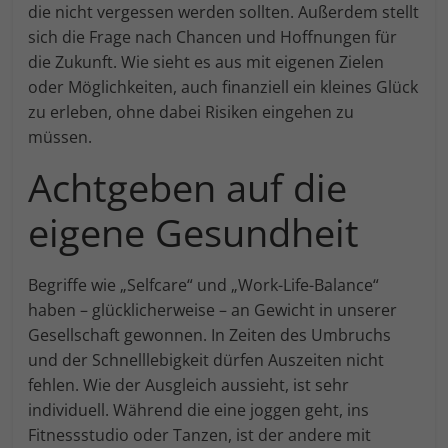
die nicht vergessen werden sollten. Außerdem stellt
Externe Medien (7)
An
sich die Frage nach Chancen und Hoffnungen für
die Zukunft. Wie sieht es aus mit eigenen Zielen
Inhalte von Videoplattformen und Social-Media-Plattformen
werden standardmäßig blockiert. Wenn Cookies von
oder Möglichkeiten, auch finanziell ein kleines Glück
externen Medien akzeptiert werden, bedarf der Zugriff auf
diese Inhalte keiner manuellen Einwilligung mehr.
zu erleben, ohne dabei Risiken eingehen zu
Cookie-Informationen anzeigen
müssen.
powered by Borlabs Cookie
Achtgeben auf die
eigene Gesundheit
Begriffe wie „Selfcare“ und „Work-Life-Balance“
haben – glücklicherweise – an Gewicht in unserer
Gesellschaft gewonnen. In Zeiten des Umbruchs
und der Schnelllebigkeit dürfen Auszeiten nicht
fehlen. Wie der Ausgleich aussieht, ist sehr
individuell. Während die eine joggen geht, ins
Fitnessstudio oder Tanzen, ist der andere mit