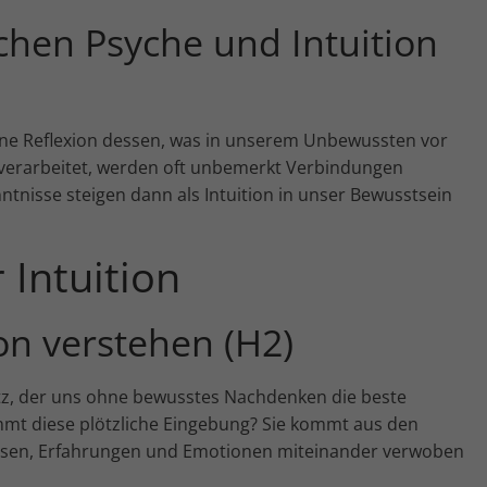
Cookie-Informationen anzeigen
chen Psyche und Intuition
Externe Medien (7)
An
Inhalte von Videoplattformen und Social-Media-Plattformen
werden standardmäßig blockiert. Wenn Cookies von
externen Medien akzeptiert werden, bedarf der Zugriff auf
ist eine Reflexion dessen, was in unserem Unbewussten vor
diese Inhalte keiner manuellen Einwilligung mehr.
 verarbeitet, werden oft unbemerkt Verbindungen
Cookie-Informationen anzeigen
ntnisse steigen dann als Intuition in unser Bewusstsein
powered by Borlabs Cookie
 Intuition
ion verstehen (H2)
litz, der uns ohne bewusstes Nachdenken die beste
mmt diese plötzliche Eingebung? Sie kommt aus den
issen, Erfahrungen und Emotionen miteinander verwoben