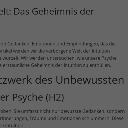
Einwilligung zu ganzen Kategorien geben
oder sich weitere Informationen anzeigen
elt: Das Geheimnis der
lassen und so nur bestimmte Cookies
auswählen.
Alle akzeptieren
Zurück
Speichern
 von Gedanken, Emotionen und Empfindungen, das die
rtikel werden wir die verborgene Welt der Intuition
he wurzelt. Wir werden untersuchen, wie unsere Psyche
Essenziell (1)
erstaunliche Geheimnis der Intuition zu enthüllen.
Essenzielle Cookies ermöglichen grundlegende Funktionen
etzwerk des Unbewussten
und sind für die einwandfreie Funktion der Website
erforderlich.
Cookie-Informationen anzeigen
der Psyche (H2)
Marketing (1)
An
Marketing-Cookies werden von Drittanbietern oder
erwoben. Sie umfasst nicht nur bewusste Gedanken, sondern
Publishern verwendet, um personalisierte Werbung
Erinnerungen, Träume und Emotionen schlummern. Diese
anzuzeigen. Sie tun dies, indem sie Besucher über
Websites hinweg verfolgen.
e Intuition.