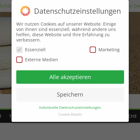
 Schönheit des Unvollkommenen“: Ein Blick auf die Menschliche Se
Datenschutzeinstellungen
n
in der Kunst des positiven Denkens
Wir nutzen Cookies auf unserer Website. Einige
ung von Träumen für unsere persönliche Entwicklung
von ihnen sind essenziell, während andere uns
ch innerer Harmonie
helfen, diese Website und Ihre Erfahrung zu
verbessern.
Essenziell
Marketing
Externe Medien
Alle akzeptieren
Speichern
Individuelle Datenschutzeinstellungen
Cookie-Details
T
THERAPIEARTEN
SCHLAF
ZEIT
FINANZEN
PSYCHE
Datenschutzeinstellungen
Hier finden Sie eine Übersicht über alle
verwendeten Cookies. Sie können Ihre