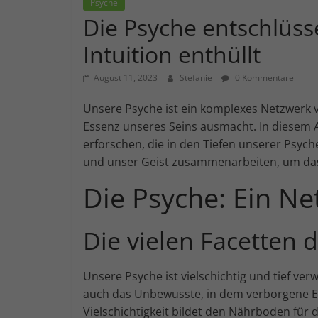
zeit.de
Psyche
Die Psyche entschlüss
Einklang
Intuition enthüllt
von
Arbeit
August 11, 2023
Stefanie
0 Kommentare
und
Zeit
Unsere Psyche ist ein komplexes Netzwerk
Essenz unseres Seins ausmacht. In diesem A
erforschen, die in den Tiefen unserer Psyc
und unser Geist zusammenarbeiten, um das 
Die Psyche: Ein N
Die vielen Facetten 
Unsere Psyche ist vielschichtig und tief v
auch das Unbewusste, in dem verborgene 
Vielschichtigkeit bildet den Nährboden für di