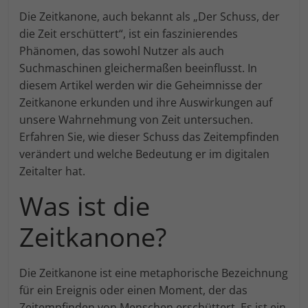
Einwilligung zu ganzen Kategorien geben
Die Zeitkanone, auch bekannt als „Der Schuss, der
oder sich weitere Informationen anzeigen
lassen und so nur bestimmte Cookies
die Zeit erschüttert“, ist ein faszinierendes
auswählen.
Phänomen, das sowohl Nutzer als auch
Suchmaschinen gleichermaßen beeinflusst. In
Alle akzeptieren
Speichern
diesem Artikel werden wir die Geheimnisse der
Zurück
Zeitkanone erkunden und ihre Auswirkungen auf
unsere Wahrnehmung von Zeit untersuchen.
Essenziell (1)
Erfahren Sie, wie dieser Schuss das Zeitempfinden
Essenzielle Cookies ermöglichen grundlegende Funktionen
verändert und welche Bedeutung er im digitalen
und sind für die einwandfreie Funktion der Website
Zeitalter hat.
erforderlich.
Cookie-Informationen anzeigen
Was ist die
Marketing (1)
An
Zeitkanone?
Marketing-Cookies werden von Drittanbietern oder
Publishern verwendet, um personalisierte Werbung
anzuzeigen. Sie tun dies, indem sie Besucher über
Die Zeitkanone ist eine metaphorische Bezeichnung
Websites hinweg verfolgen.
für ein Ereignis oder einen Moment, der das
Cookie-Informationen anzeigen
Zeitempfinden von Menschen erschüttert. Es ist ein