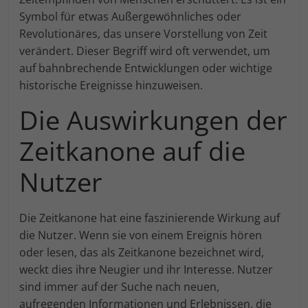
Externe Medien (7)
An
Symbol für etwas Außergewöhnliches oder
Revolutionäres, das unsere Vorstellung von Zeit
Inhalte von Videoplattformen und Social-Media-Plattformen
verändert. Dieser Begriff wird oft verwendet, um
werden standardmäßig blockiert. Wenn Cookies von
externen Medien akzeptiert werden, bedarf der Zugriff auf
auf bahnbrechende Entwicklungen oder wichtige
diese Inhalte keiner manuellen Einwilligung mehr.
historische Ereignisse hinzuweisen.
Cookie-Informationen anzeigen
Die Auswirkungen der
powered by Borlabs Cookie
Zeitkanone auf die
Nutzer
Die Zeitkanone hat eine faszinierende Wirkung auf
die Nutzer. Wenn sie von einem Ereignis hören
oder lesen, das als Zeitkanone bezeichnet wird,
weckt dies ihre Neugier und ihr Interesse. Nutzer
sind immer auf der Suche nach neuen,
aufregenden Informationen und Erlebnissen, die