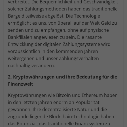
verbreitet. Die Bequemlichkeit und Geschwindigkeit
Externe Medien (7)
An
solcher Zahlungsmethoden haben das traditionelle
Bargeld teilweise abgelöst. Die Technologie
Inhalte von Videoplattformen und Social-Media-Plattformen
werden standardmäßig blockiert. Wenn Cookies von
ermöglicht es uns, von überall auf der Welt Geld zu
externen Medien akzeptiert werden, bedarf der Zugriff auf
senden und zu empfangen, ohne auf physische
diese Inhalte keiner manuellen Einwilligung mehr.
Bankfilialen angewiesen zu sein. Die rasante
Cookie-Informationen anzeigen
Entwicklung der digitalen Zahlungssysteme wird
powered by Borlabs Cookie
voraussichtlich in den kommenden Jahren
weitergehen und unser Zahlungsverhalten
nachhaltig verändern.
2. Kryptowährungen und ihre Bedeutung für die
Finanzwelt
Kryptowährungen wie Bitcoin und Ethereum haben
in den letzten Jahren enorm an Popularität
gewonnen. Ihre dezentralisierte Natur und die
zugrunde liegende Blockchain-Technologie haben
das Potenzial, das traditionelle Finanzsystem zu