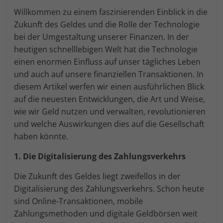
Einwilligung zu ganzen Kategorien geben
Willkommen zu einem faszinierenden Einblick in die
oder sich weitere Informationen anzeigen
lassen und so nur bestimmte Cookies
Zukunft des Geldes und die Rolle der Technologie
auswählen.
bei der Umgestaltung unserer Finanzen. In der
heutigen schnelllebigen Welt hat die Technologie
Alle akzeptieren
Speichern
einen enormen Einfluss auf unser tägliches Leben
Zurück
und auch auf unsere finanziellen Transaktionen. In
diesem Artikel werfen wir einen ausführlichen Blick
Essenziell (1)
auf die neuesten Entwicklungen, die Art und Weise,
Essenzielle Cookies ermöglichen grundlegende Funktionen
wie wir Geld nutzen und verwalten, revolutionieren
und sind für die einwandfreie Funktion der Website
und welche Auswirkungen dies auf die Gesellschaft
erforderlich.
haben könnte.
Cookie-Informationen anzeigen
1. Die Digitalisierung des Zahlungsverkehrs
Marketing (1)
An
Die Zukunft des Geldes liegt zweifellos in der
Marketing-Cookies werden von Drittanbietern oder
Publishern verwendet, um personalisierte Werbung
Digitalisierung des Zahlungsverkehrs. Schon heute
anzuzeigen. Sie tun dies, indem sie Besucher über
sind Online-Transaktionen, mobile
Websites hinweg verfolgen.
Zahlungsmethoden und digitale Geldbörsen weit
Cookie-Informationen anzeigen