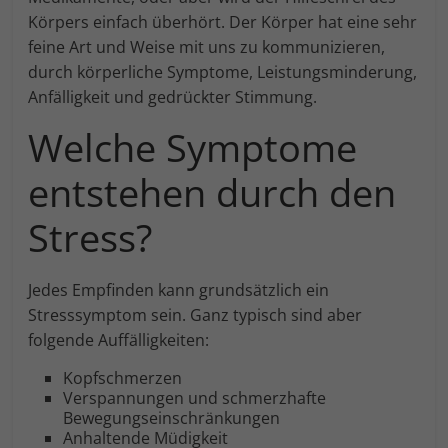
Externe Medien (7)
Körpers einfach überhört. Der Körper hat eine sehr
An
feine Art und Weise mit uns zu kommunizieren,
Inhalte von Videoplattformen und Social-Media-Plattformen
durch körperliche Symptome, Leistungsminderung,
werden standardmäßig blockiert. Wenn Cookies von
externen Medien akzeptiert werden, bedarf der Zugriff auf
Anfälligkeit und gedrückter Stimmung.
diese Inhalte keiner manuellen Einwilligung mehr.
Welche Symptome
Cookie-Informationen anzeigen
powered by Borlabs Cookie
entstehen durch den
Stress?
Jedes Empfinden kann grundsätzlich ein
Stresssymptom sein. Ganz typisch sind aber
folgende Auffälligkeiten:
Kopfschmerzen
Verspannungen und schmerzhafte
Bewegungseinschränkungen
Anhaltende Müdigkeit