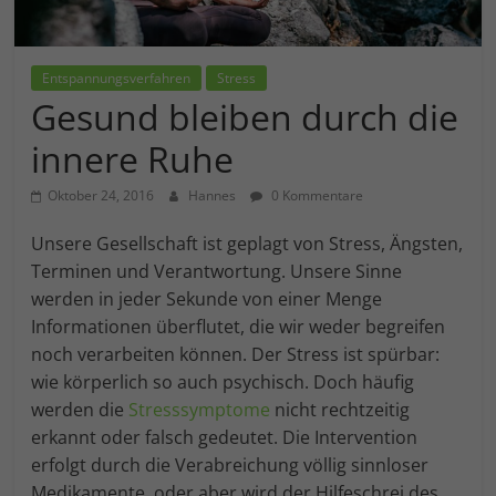
Einwilligung zu ganzen Kategorien geben
oder sich weitere Informationen anzeigen
lassen und so nur bestimmte Cookies
auswählen.
Entspannungsverfahren
Stress
Gesund bleiben durch die
Alle akzeptieren
Speichern
innere Ruhe
Zurück
Oktober 24, 2016
Hannes
0 Kommentare
Essenziell (1)
Unsere Gesellschaft ist geplagt von Stress, Ängsten,
Essenzielle Cookies ermöglichen grundlegende Funktionen
und sind für die einwandfreie Funktion der Website
Terminen und Verantwortung. Unsere Sinne
erforderlich.
werden in jeder Sekunde von einer Menge
Cookie-Informationen anzeigen
Informationen überflutet, die wir weder begreifen
Marketing (1)
An
noch verarbeiten können. Der Stress ist spürbar:
wie körperlich so auch psychisch. Doch häufig
Marketing-Cookies werden von Drittanbietern oder
werden die
Stresssymptome
nicht rechtzeitig
Publishern verwendet, um personalisierte Werbung
anzuzeigen. Sie tun dies, indem sie Besucher über
erkannt oder falsch gedeutet. Die Intervention
Websites hinweg verfolgen.
erfolgt durch die Verabreichung völlig sinnloser
Cookie-Informationen anzeigen
Medikamente, oder aber wird der Hilfeschrei des