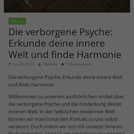
Einwilligung zu ganzen Kategorien geben
oder sich weitere Informationen anzeigen
lassen und so nur bestimmte Cookies
auswählen.
Psyche
Die verborgene Psyche:
Alle akzeptieren
Speichern
Erkunde deine innere
Zurück
Welt und finde Harmonie
Essenziell (1)
Juni 20, 2023
Stefanie
0 Kommentare
Essenzielle Cookies ermöglichen grundlegende Funktionen
und sind für die einwandfreie Funktion der Website
erforderlich.
Die verborgene Psyche: Erkunde deine innere Welt
Cookie-Informationen anzeigen
und finde Harmonie
Marketing (1)
An
Willkommen zu unserem ausführlichen Artikel über
die verborgene Psyche und die Entdeckung deiner
Marketing-Cookies werden von Drittanbietern oder
inneren Welt. In der hektischen modernen Welt
Publishern verwendet, um personalisierte Werbung
anzuzeigen. Sie tun dies, indem sie Besucher über
können wir manchmal den Kontakt zu uns selbst
Websites hinweg verfolgen.
verlieren. Doch indem wir uns mit unserer inneren
Cookie-Informationen anzeigen
Welt verbinden, können wir ein tieferes Verständnis