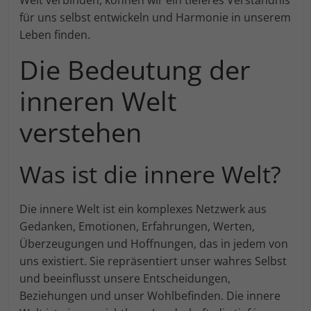
Externe Medien (7)
An
für uns selbst entwickeln und Harmonie in unserem
Leben finden.
Inhalte von Videoplattformen und Social-Media-Plattformen
werden standardmäßig blockiert. Wenn Cookies von
Die Bedeutung der
externen Medien akzeptiert werden, bedarf der Zugriff auf
diese Inhalte keiner manuellen Einwilligung mehr.
inneren Welt
Cookie-Informationen anzeigen
powered by Borlabs Cookie
verstehen
Was ist die innere Welt?
Die innere Welt ist ein komplexes Netzwerk aus
Gedanken, Emotionen, Erfahrungen, Werten,
Überzeugungen und Hoffnungen, das in jedem von
uns existiert. Sie repräsentiert unser wahres Selbst
und beeinflusst unsere Entscheidungen,
Beziehungen und unser Wohlbefinden. Die innere