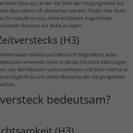
lerische Oase vor, in der die Stille der Vergangenheit auf
Marketing-Cookies werden von Drittanbietern oder
ektik des Lebens oft übersehen werden, finden hier ihren
Publishern verwendet, um personalisierte Werbung
 Ort erlaubt es uns, diese kostbaren Augenblicke
anzuzeigen. Sie tun dies, indem sie Besucher über
Websites hinweg verfolgen.
schützten Rahmen zur Ruhe zu legen.
Cookie-Informationen anzeigen
eitverstecks (H3)
Externe Medien (7)
An
Inhalte von Videoplattformen und Social-Media-Plattformen
emerkenswert einfach und dennoch tiefgreifend. Jeder
werden standardmäßig blockiert. Wenn Cookies von
edeutsam erkennen, kann in dieses Versteck übertragen
externen Medien akzeptiert werden, bedarf der Zugriff auf
diese Inhalte keiner manuellen Einwilligung mehr.
alten, um den Moment wahrzunehmen und dann mental in
Cookie-Informationen anzeigen
 Akt ermöglicht es uns, diese Momente der Vergangenheit
nschen.
powered by Borlabs Cookie
tversteck bedeutsam?
chtsamkeit (H3)