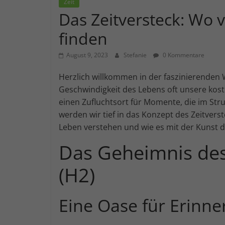
zeit.de
Zeit
Das Zeitversteck: Wo
Einklang
finden
von
Arbeit
August 9, 2023
Stefanie
0 Kommentare
und
Zeit
Herzlich willkommen in der faszinierenden Wel
Geschwindigkeit des Lebens oft unsere kost
einen Zufluchtsort für Momente, die im Stru
werden wir tief in das Konzept des Zeitvers
Leben verstehen und wie es mit der Kunst d
Das Geheimnis des 
(H2)
Eine Oase für Erinne