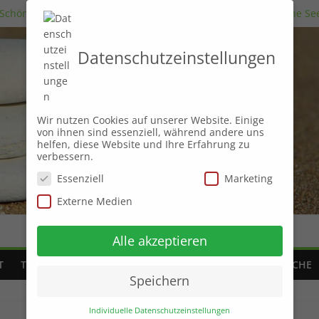
 Schönheit des Unvollkommenen“: Ein Blick auf die Menschliche Se
n
in der Kunst des positiven Denkens
Datenschutzeinstellungen
ung von Träumen für unsere persönliche Entwicklung
ch innerer Harmonie
Wir nutzen Cookies auf unserer Website. Einige
von ihnen sind essenziell, während andere uns
helfen, diese Website und Ihre Erfahrung zu
verbessern.
Essenziell
Marketing
Externe Medien
Alle akzeptieren
T
THERAPIEARTEN
SCHLAF
ZEIT
FINANZEN
PSYCHE
Speichern
Individuelle Datenschutzeinstellungen