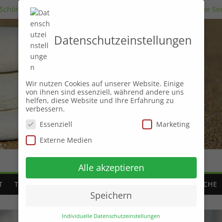
 Schönheit des Unvollkommenen“: Ein Blick auf die Menschliche Se
n
in der Kunst des positiven Denkens
Datenschutzeinstellungen
ung von Träumen für unsere persönliche Entwicklung
ch innerer Harmonie
Wir nutzen Cookies auf unserer Website. Einige
von ihnen sind essenziell, während andere uns
helfen, diese Website und Ihre Erfahrung zu
verbessern.
Essenziell
Marketing
Externe Medien
Alle akzeptieren
T
THERAPIEARTEN
SCHLAF
ZEIT
FINANZEN
PSYCHE
Speichern
Individuelle Datenschutzeinstellungen