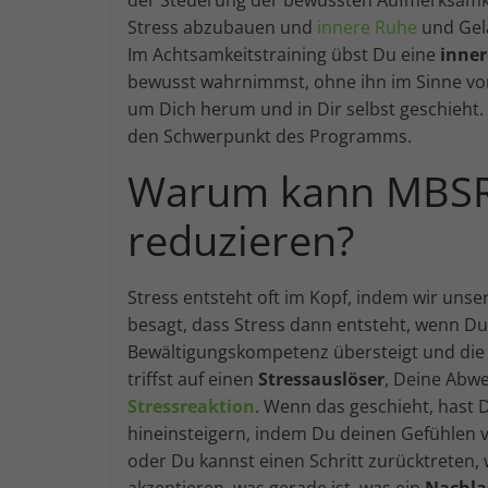
Stress abzubauen und
innere Ruhe
und Gela
Im Achtsamkeitstraining übst Du eine
inner
bewusst wahrnimmst, ohne ihn im Sinne von
um Dich herum und in Dir selbst geschieh
den Schwerpunkt des Programms.
Warum kann MBSR h
reduzieren?
Stress entsteht oft im Kopf, indem wir unser
besagt, dass Stress dann entsteht, wenn Du 
Bewältigungskompetenz übersteigt und die et
triffst auf einen
Stressauslöser
, Deine Abw
Stressreaktion
. Wenn das geschieht, hast D
hineinsteigern, indem Du deinen Gefühlen 
oder Du kannst einen Schritt zurücktreten,
akzeptieren, was gerade ist, was ein
Nachlas