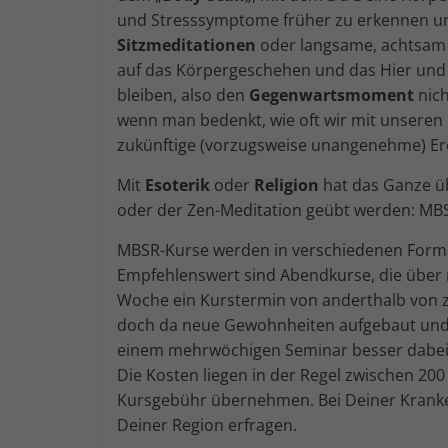
und Stresssymptome früher zu erkennen u
Sitzmeditationen
oder langsame, achtsam
auf das Körpergeschehen und das Hier und Je
bleiben, also den
Gegenwartsmoment
nich
wenn man bedenkt, wie oft wir mit unsere
zukünftige (vorzugsweise unangenehme) Erei
Mit
Esoterik
oder
Religion
hat das Ganze ü
oder der Zen-Meditation geübt werden: MBSR
MBSR-Kurse werden in verschiedenen Forma
Empfehlenswert sind Abendkurse, die über 
Woche ein Kurstermin von anderthalb von zw
doch da neue Gewohnheiten aufgebaut und e
einem mehrwöchigen Seminar besser dabei u
Die Kosten liegen in der Regel zwischen 200
Kursgebühr übernehmen. Bei Deiner Kranken
Deiner Region erfragen.