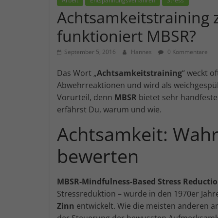
Arbeit
Entspannungsverfahren
Stress
Achtsamkeitstraining
funktioniert MBSR?
September 5, 2016
Hannes
0 Kommentare
Das Wort „
Achtsamkeitstraining
“ weckt o
Abwehrreaktionen und wird als weichgespül
Vorurteil, denn
MBSR
bietet sehr handfeste
erfährst Du, warum und wie.
Achtsamkeit: Wah
bewerten
MBSR-Mindfulness-Based Stress Reducti
Stressreduktion – wurde in den 1970er Ja
Zinn
entwickelt. Wie die meisten anderen 
der Steuerung der bewussten Aufmerksamkei