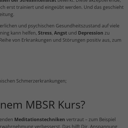
h erst trainiert und eingeübt werden. Und das geschieht
eitung.
erlichen und psychischen Gesundheitszustand auf viele
ining kann helfen,
Stress
,
Angst
und
Depression
zu
 Reihe von Erkrankungen und Störungen positiv aus, zum
nischen Schmerzerkrankungen;
einem MBSR Kurs?
egenden
Meditationstechniken
vertraut – zum Beispiel
rwahrnehmung verbesserst. Das hilft Dir, Anspannung