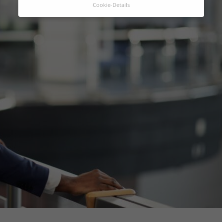
Cookie-Details
Datenschutzeinstellungen
Hier finden Sie eine Übersicht über alle
verwendeten Cookies. Sie können Ihre
Einwilligung zu ganzen Kategorien geben
oder sich weitere Informationen anzeigen
lassen und so nur bestimmte Cookies
auswählen.
Alle akzeptieren
Zurück
Speichern
Essenziell (1)
Essenzielle Cookies ermöglichen grundlegende Funktionen
und sind für die einwandfreie Funktion der Website
erforderlich.
Cookie-Informationen anzeigen
Marketing (1)
An