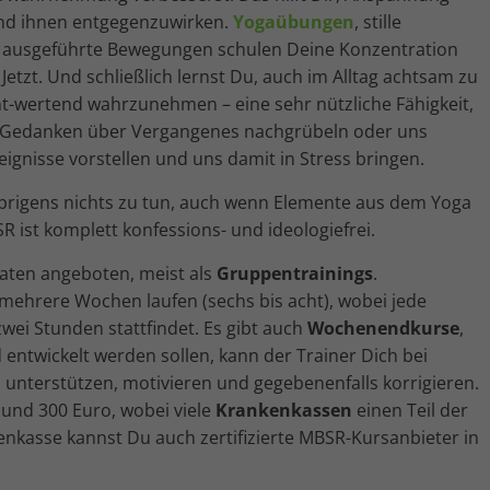
nd ihnen entgegenzuwirken.
Yogaübungen
, stille
 ausgeführte Bewegungen schulen Deine Konzentration
tzt. Und schließlich lernst Du, auch im Alltag achtsam zu
t-wertend wahrzunehmen – eine sehr nützliche Fähigkeit,
n Gedanken über Vergangenes nachgrübeln oder uns
gnisse vorstellen und uns damit in Stress bringen.
brigens nichts zu tun, auch wenn Elemente aus dem Yoga
 ist komplett konfessions- und ideologiefrei.
ten angeboten, meist als
Gruppentrainings
.
mehrere Wochen laufen (sechs bis acht), wobei jede
ei Stunden stattfindet. Es gibt auch
Wochenendkurse
,
ntwickelt werden sollen, kann der Trainer Dich bei
nterstützen, motivieren und gegebenenfalls korrigieren.
 und 300 Euro, wobei viele
Krankenkassen
einen Teil der
kasse kannst Du auch zertifizierte MBSR-Kursanbieter in