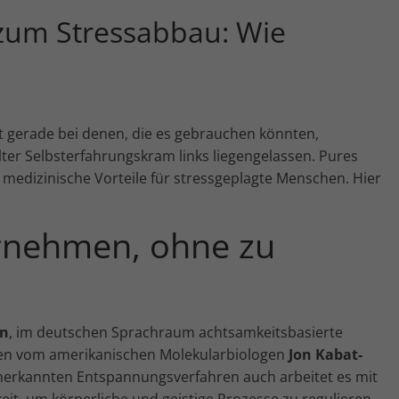
 zum Stressabbau: Wie
Marketing-Cookies werden von Drittanbietern oder
Publishern verwendet, um personalisierte Werbung
anzuzeigen. Sie tun dies, indem sie Besucher über
Websites hinweg verfolgen.
Cookie-Informationen anzeigen
Externe Medien (7)
An
ft gerade bei denen, die es gebrauchen könnten,
ter Selbsterfahrungskram links liegengelassen. Pures
Inhalte von Videoplattformen und Social-Media-Plattformen
werden standardmäßig blockiert. Wenn Cookies von
 medizinische Vorteile für stressgeplagte Menschen. Hier
externen Medien akzeptiert werden, bedarf der Zugriff auf
diese Inhalte keiner manuellen Einwilligung mehr.
Cookie-Informationen anzeigen
rnehmen, ohne zu
powered by Borlabs Cookie
on
, im deutschen Sprachraum achtsamkeitsbasierte
hren vom amerikanischen Molekularbiologen
Jon Kabat-
anerkannten Entspannungsverfahren auch arbeitet es mit
t, um körperliche und geistige Prozesse zu regulieren,